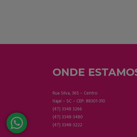
ONDE ESTAMO
Rua Silva, 365 – Centro
Itajaí – SC – CEP: 88301-310
(47) 3348 3266
(47) 3348-3480
(47) 3348-3222